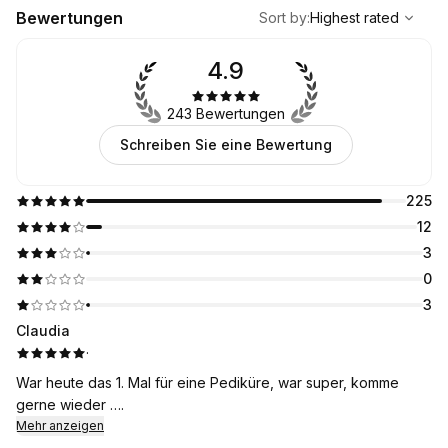
,
Highest rated
Sort
Bewertungen
Sort by
:
Highest rated
4.9
243 Bewertungen
Schreiben Sie eine Bewertung
225
12
3
0
3
Claudia
·
War heute das 1. Mal für eine Pediküre, war super, komme
gerne wieder ….
Mehr anzeigen