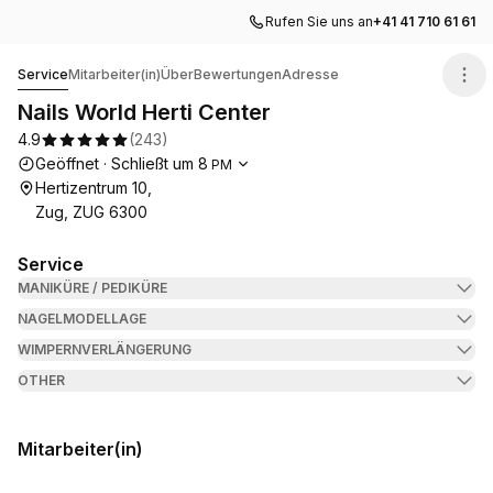
Rufen Sie uns an
+41 41 710 61 61
Nails World Herti Center
Service
Mitarbeiter(in)
Über
Bewertungen
Adresse
Nails World Herti Center
4.9
(
243
)
Die Öffnungszeiten
Geöffnet
·
Schließt um
8
PM
Hertizentrum 10,
Zug, ZUG 6300
Service
MANIKÜRE / PEDIKÜRE
NAGELMODELLAGE
WIMPERNVERLÄNGERUNG
OTHER
Mitarbeiter(in)