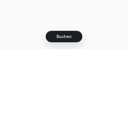
Buchen
Let's grow together
Get more customers 24/7 with your free
branded Booking Page.
Email
Holen Sie sich Ihre Buchungsseite